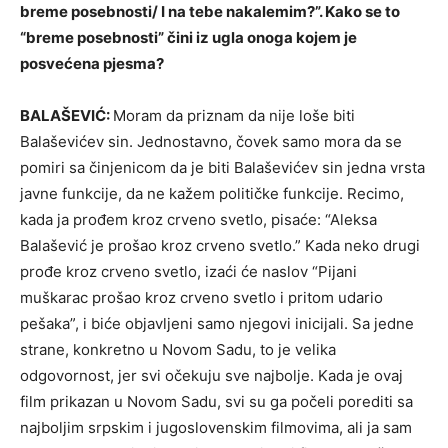
breme posebnosti/ I na tebe nakalemim?”. Kako se to
“breme posebnosti” čini iz ugla onoga kojem je
posvećena pjesma?
BALAŠEVIĆ:
Moram da priznam da nije loše biti
Balaševićev sin. Jednostavno, čovek samo mora da se
pomiri sa činjenicom da je biti Balaševićev sin jedna vrsta
javne funkcije, da ne kažem političke funkcije. Recimo,
kada ja prođem kroz crveno svetlo, pisaće: “Aleksa
Balašević je prošao kroz crveno svetlo.” Kada neko drugi
prođe kroz crveno svetlo, izaći će naslov “Pijani
muškarac prošao kroz crveno svetlo i pritom udario
pešaka”, i biće objavljeni samo njegovi inicijali. Sa jedne
strane, konkretno u Novom Sadu, to je velika
odgovornost, jer svi očekuju sve najbolje. Kada je ovaj
film prikazan u Novom Sadu, svi su ga počeli porediti sa
najboljim srpskim i jugoslovenskim filmovima, ali ja sam