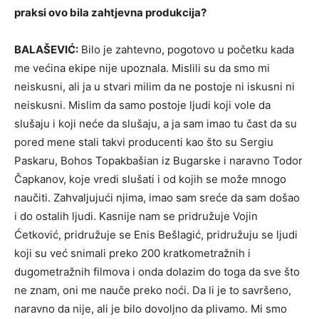
praksi ovo bila zahtjevna produkcija?
BALAŠEVIĆ:
Bilo je zahtevno, pogotovo u početku kada
me većina ekipe nije upoznala. Mislili su da smo mi
neiskusni, ali ja u stvari milim da ne postoje ni iskusni ni
neiskusni. Mislim da samo postoje ljudi koji vole da
slušaju i koji neće da slušaju, a ja sam imao tu čast da su
pored mene stali takvi producenti kao što su Sergiu
Paskaru, Bohos Topakbašian iz Bugarske i naravno Todor
Čapkanov, koje vredi slušati i od kojih se može mnogo
naučiti. Zahvaljujući njima, imao sam sreće da sam došao
i do ostalih ljudi. Kasnije nam se pridružuje Vojin
Ćetković, pridružuje se Enis Bešlagić, pridružuju se ljudi
koji su već snimali preko 200 kratkometražnih i
dugometražnih filmova i onda dolazim do toga da sve što
ne znam, oni me nauče preko noći. Da li je to savršeno,
naravno da nije, ali je bilo dovoljno da plivamo. Mi smo