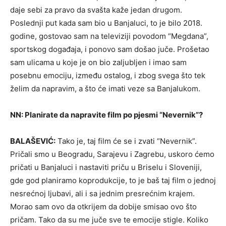
daje sebi za pravo da svašta kaže jedan drugom.
Poslednji put kada sam bio u Banjaluci, to je bilo 2018.
godine, gostovao sam na televiziji povodom “Megdana”,
sportskog događaja, i ponovo sam došao juče. Prošetao
sam ulicama u koje je on bio zaljubljen i imao sam
posebnu emociju, između ostalog, i zbog svega što tek
želim da napravim, a što će imati veze sa Banjalukom.
NN: Planirate da napravite film po pjesmi “Nevernik”?
BALAŠEVIĆ:
Tako je, taj film će se i zvati “Nevernik”.
Pričali smo u Beogradu, Sarajevu i Zagrebu, uskoro ćemo
pričati u Banjaluci i nastaviti priču u Briselu i Sloveniji,
gde god planiramo koprodukcije, to je baš taj film o jednoj
nesrećnoj ljubavi, ali i sa jednim presrećnim krajem.
Morao sam ovo da otkrijem da dobije smisao ovo što
pričam. Tako da su me juče sve te emocije stigle. Koliko