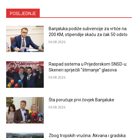
POSLJEDNJE
Banjaluka podiže subvencije za vrtiće na
200 KM, stipendije skaču za čak 50 odsto
06.08.2026.
Raspad sistema u Prijedorskom SNSD-u:
Skeneri spriječili “štimanje” glasova
06.08.2026.
Šta poručuje prvi čovjek Banjaluke
06.08.2026.
Zbog tropskih vrućina: Akvana i gradska