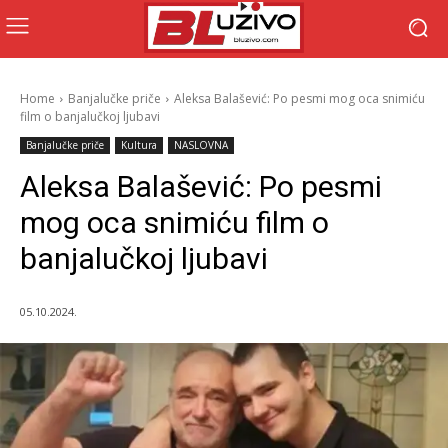
Home
Banjalučke priče
Aleksa Balašević: Po pesmi mog oca snimiću
film o banjalučkoj ljubavi
Banjalučke priče
Kultura
NASLOVNA
Aleksa Balašević: Po pesmi
mog oca snimiću film o
banjalučkoj ljubavi
05.10.2024.