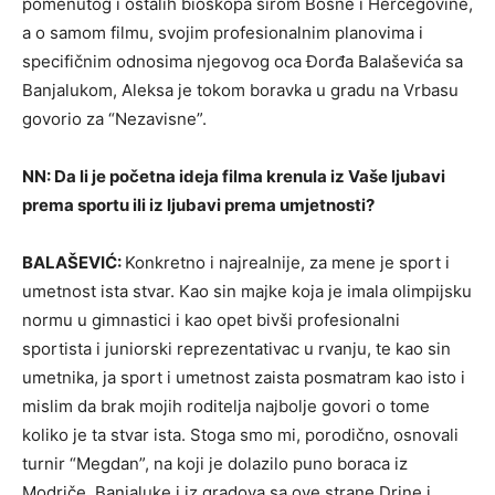
pomenutog i ostalih bioskopa širom Bosne i Hercegovine,
a o samom filmu, svojim profesionalnim planovima i
specifičnim odnosima njegovog oca Đorđa Balaševića sa
Banjalukom, Aleksa je tokom boravka u gradu na Vrbasu
govorio za “Nezavisne”.
NN: Da li je početna ideja filma krenula iz Vaše ljubavi
prema sportu ili iz ljubavi prema umjetnosti?
BALAŠEVIĆ:
Konkretno i najrealnije, za mene je sport i
umetnost ista stvar. Kao sin majke koja je imala olimpijsku
normu u gimnastici i kao opet bivši profesionalni
sportista i juniorski reprezentativac u rvanju, te kao sin
umetnika, ja sport i umetnost zaista posmatram kao isto i
mislim da brak mojih roditelja najbolje govori o tome
koliko je ta stvar ista. Stoga smo mi, porodično, osnovali
turnir “Megdan”, na koji je dolazilo puno boraca iz
Modriče, Banjaluke i iz gradova sa ove strane Drine i