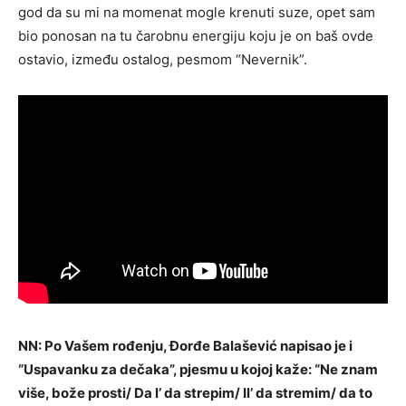
god da su mi na momenat mogle krenuti suze, opet sam
bio ponosan na tu čarobnu energiju koju je on baš ovde
ostavio, između ostalog, pesmom “Nevernik”.
NN: Po Vašem rođenju, Đorđe Balašević napisao je i
“Uspavanku za dečaka”, pjesmu u kojoj kaže: “Ne znam
više, bože prosti/ Da l’ da strepim/ Il’ da stremim/ da to