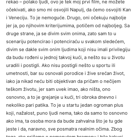
rekao – polako ljudi, ovo je tek moj prvi film, ne možete
očekivati, ako smo mi osvojili Napulj, da ćemo osvojiti Kan
i Veneciju. To je nemoguće. Drugo, oni očekuju najbolje
jer ja, po njihovim kriterijumima, potičem od najboljeg. Sa
druge strane, ja se divim svim onima, zato sam to u
scenariju potencirao i potenciraću u svakom sledećem,
divim se dakle svim onim ljudima koji nisu imali privilegiju
da budu rođeni u jednoj takvoj kući, a nešto su u životu
uradili i postigli. Ako nisu postigli nešto u sportu ili
umetnosti, bar su osnovali porodice i žive srećan život,
iako ja nikad neću biti objektivan da pričam o nečijem
teškom životu, jer sam uvek imao, ako ništa, ono
osnovno, a to je grejanje u kući, tri obroka dnevno i
nekoliko pari patika. To je u startu jedan ogroman plus
koji, nažalost, puno ljudi nema, tako da samo to osnovno
ako ima, ta osoba mora da bude zahvalna što je tu gde
jeste i da, naravno, sve posmatra realnim očima. Zbog
toga, ako pričamo o pomenutom bremenu i bilo kakvoj