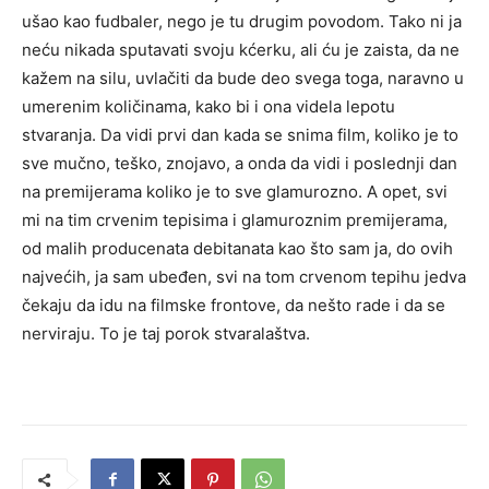
ušao kao fudbaler, nego je tu drugim povodom. Tako ni ja
neću nikada sputavati svoju kćerku, ali ću je zaista, da ne
kažem na silu, uvlačiti da bude deo svega toga, naravno u
umerenim količinama, kako bi i ona videla lepotu
stvaranja. Da vidi prvi dan kada se snima film, koliko je to
sve mučno, teško, znojavo, a onda da vidi i poslednji dan
na premijerama koliko je to sve glamurozno. A opet, svi
mi na tim crvenim tepisima i glamuroznim premijerama,
od malih producenata debitanata kao što sam ja, do ovih
najvećih, ja sam ubeđen, svi na tom crvenom tepihu jedva
čekaju da idu na filmske frontove, da nešto rade i da se
nerviraju. To je taj porok stvaralaštva.