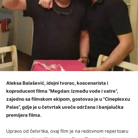
Aleksa Balašević, idejni tvorac, koscenarista i
koproducent filma “Megdan: Između vode i vatre”,
zajedno sa filmskom ekipom, gostovao je u “Cineplexxu
Palas”, gdje je u četvrtak uveče održana i banjalučka
premijera filma.
Upravo od četvrtka, ovaj film je na redovnom repertoaru