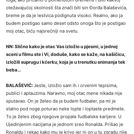
otežavajućoj okolnosti šta znači biti sin Đorđa Balaševića,
breme je da je lestvica podignuta visoko. Realno, ako ja
budem postigao samo deset odsto onoga što je postigao
moj otac, biću najsrećniji na svetu.
NN: Slično kako je otac Vas izložio u pjesmi, u jednoj
sceni u filmu ste i Vi, doduše, kako se kaže, na kašičicu,
izložili suprugu i kćerku, koja je u trenutku snimanja tek
beba…
BALAŠEVIĆ:
Jeste, izložio sam ih i crvenim tepisima,
publici i aplauzima. Naravno, moj otac mene nikada nije
sputavao. On je želeo da ja budem fudbaler, pa mi je
stalno pod noge poturao neke lopte i loptaste predmete.
To je želeo zbog njegove propale fudbalske karijere. U
Ujedinjenim nacijama je jednom sreo Ronalda. Prišao je
Ronaldu i rekao kako mu je krivo jer ni on u tu zgradu nije