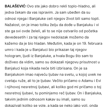
BALAŠEVIĆ:
Ovo ste jako dobro rekli toplo-hladno, ali
jedva čekam da vas ispravim. Ja sam ubeđen da su
odnosi njega i Banjaluke celi njegov život bili samo topli.
Nažalost, on je imao toliku želju da dođe u Banjaluku i vi
ste ga svi ovde želeli, ali to se nije ostvarilo od početka
devedesetih i za taj njegov nedolazak možemo da
kažemo da je bio hladan. Međutim, kada je on 19. februara
umro i kada je u Banjaluci bio prikazan taj njegov
hologram, ljudi iz Banjaluke, a hvala Bogu što sam to
doživeo da vidim, samo su dokazali njegovu prisutnost u
Banjaluci koja nikada neće biti izbrisana. On je sa
Banjalukom imao najveću ljubav na svetu, u kojoj uvek ne
cvetaju ruže, ali to je ljubav. Večito pričamo o Adamu i Evi
i njihovoj nesretnoj ljubavi, ali koliko god mi pričamo o toj
nesretnoj ljubavi, tu pominjemo reč ljubav. On i Banjaluka,
takvim jednim odnosom kakav su imali, samo su
dokazivali koliko se vole, a kada se neko jako voli, onda