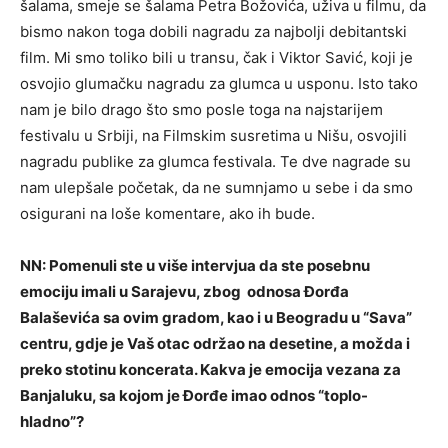
šalama, smeje se šalama Petra Božovića, uživa u filmu, da
bismo nakon toga dobili nagradu za najbolji debitantski
film. Mi smo toliko bili u transu, čak i Viktor Savić, koji je
osvojio glumačku nagradu za glumca u usponu. Isto tako
nam je bilo drago što smo posle toga na najstarijem
festivalu u Srbiji, na Filmskim susretima u Nišu, osvojili
nagradu publike za glumca festivala. Te dve nagrade su
nam ulepšale početak, da ne sumnjamo u sebe i da smo
osigurani na loše komentare, ako ih bude.
NN: Pomenuli ste u više intervjua da ste posebnu
emociju imali u Sarajevu, zbog odnosa Đorđa
Balaševića sa ovim gradom, kao i u Beogradu u “Sava”
centru, gdje je Vaš otac održao na desetine, a možda i
preko stotinu koncerata. Kakva je emocija vezana za
Banjaluku, sa kojom je Đorđe imao odnos “toplo-
hladno”?