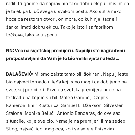
radili tri godine da napravimo tako dobru ekipu i mislim da
je ta ekipa ključ svega u svakom poslu. Ako sutra neko
hoće da restoran otvori, on mora, od kuhinje, tacne i
šanka, imati dobru ekipu. Tako je isto i sa fabrikom
točkova, tako je u sportu.
NN: Već na svjetskoj premijeri u Napulju ste nagrađeni i
pretpostavljam da Vam je to bio veliki vjetar u leđa…
BALAŠEVIĆ:
Mi smo zaista tamo bili šokirani. Napulj jeste
bio najveći tornado u leđa koji smo mogli da dobijemo na
svetskoj premijeri. Prvo da svetska premijera bude na
festivalu na kojem su bili Mateo Garone, Džejms
Kameron, Emir Kusturica, Samuel L. Džekson, Silvester
Stalone, Monika Beluči, Antonio Banderas, do ove sad
situacije, ko je sve bio. Nama je na premijeri filma sedeo
Sting, najveći idol mog oca, koji se smeje Enisovim