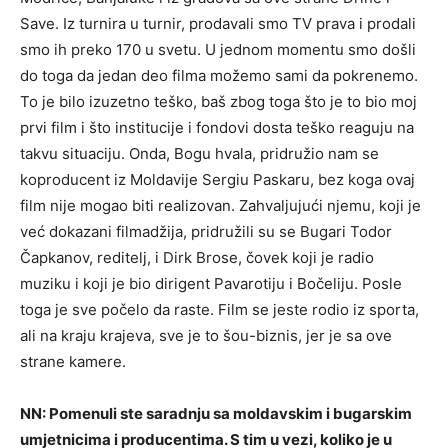
Save. Iz turnira u turnir, prodavali smo TV prava i prodali
smo ih preko 170 u svetu. U jednom momentu smo došli
do toga da jedan deo filma možemo sami da pokrenemo.
To je bilo izuzetno teško, baš zbog toga što je to bio moj
prvi film i što institucije i fondovi dosta teško reaguju na
takvu situaciju. Onda, Bogu hvala, pridružio nam se
koproducent iz Moldavije Sergiu Paskaru, bez koga ovaj
film nije mogao biti realizovan. Zahvaljujući njemu, koji je
već dokazani filmadžija, pridružili su se Bugari Todor
Čapkanov, reditelj, i Dirk Brose, čovek koji je radio
muziku i koji je bio dirigent Pavarotiju i Bočeliju. Posle
toga je sve počelo da raste. Film se jeste rodio iz sporta,
ali na kraju krajeva, sve je to šou-biznis, jer je sa ove
strane kamere.
NN: Pomenuli ste saradnju sa moldavskim i bugarskim
umjetnicima i producentima. S tim u vezi, koliko je u