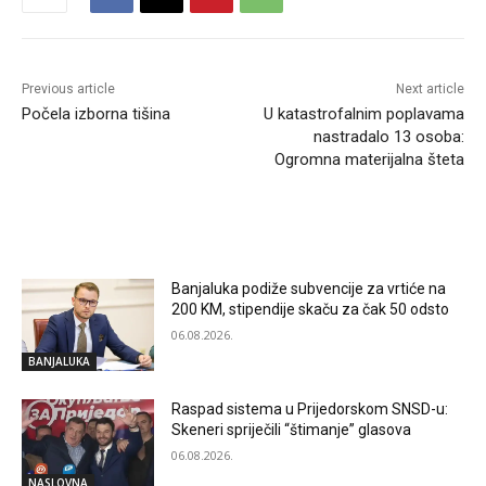
Previous article
Next article
Počela izborna tišina
U katastrofalnim poplavama
nastradalo 13 osoba:
Ogromna materijalna šteta
RELATED ARTICLES
Banjaluka podiže subvencije za vrtiće na
200 KM, stipendije skaču za čak 50 odsto
06.08.2026.
BANJALUKA
Raspad sistema u Prijedorskom SNSD-u:
Skeneri spriječili “štimanje” glasova
06.08.2026.
NASLOVNA