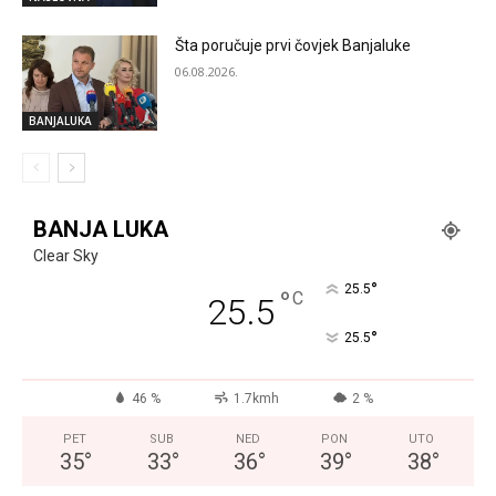
Šta poručuje prvi čovjek Banjaluke
06.08.2026.
BANJALUKA
BANJA LUKA
Clear Sky
°
25.5
°
C
25.5
°
25.5
46 %
1.7kmh
2 %
PET
SUB
NED
PON
UTO
35
°
33
°
36
°
39
°
38
°