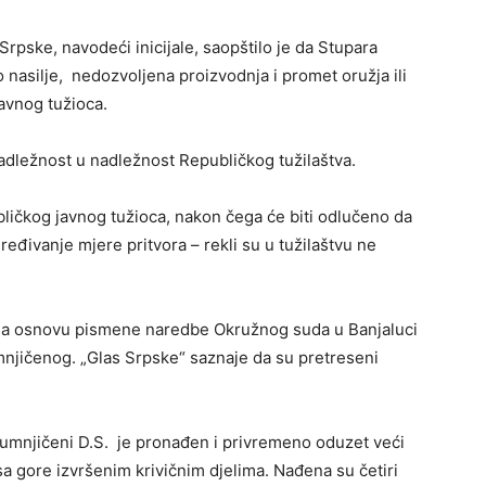
rpske, navodeći inicijale, saopštilo je da Stupara
o nasilje, nedozvoljena proizvodnja i promet oružja ili
javnog tužioca.
nadležnost u nadležnost Republičkog tužilaštva.
bličkog javnog tužioca, nakon čega će biti odlučeno da
određivanje mjere pritvora – rekli su u tužilaštvu ne
na osnovu pismene naredbe Okružnog suda u Banjaluci
umnjičenog. „Glas Srpske“ saznaje da su pretreseni
osumnjičeni D.S. je pronađen i privremeno oduzet veći
a gore izvršenim krivičnim djelima. Nađena su četiri