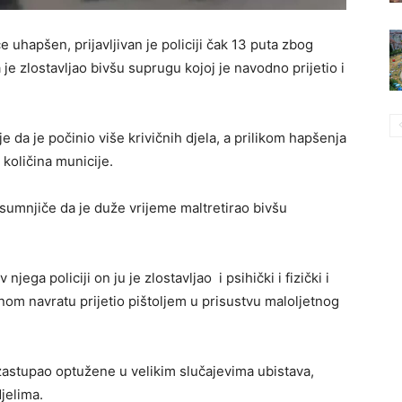
e uhapšen, prijavljivan je policiji čak 13 puta zbog
e zlostavljao bivšu suprugu kojoj je navodno prijetio i
 da je počinio više krivičnih djela, a prilikom hapšenja
 količina municije.
umnjiče da je duže vrijeme maltretirao bivšu
ga policiji on ju je zlostavljao i psihički i fizički i
dnom navratu prijetio pištoljem u prisustvu maloljetnog
 zastupao optužene u velikim slučajevima ubistava,
jelima.