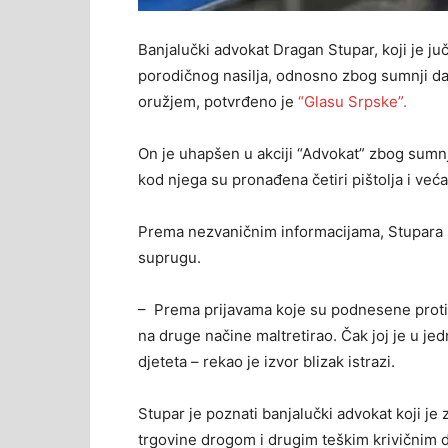
Banjalučki advokat Dragan Stupar, koji je juč
porodičnog nasilja, odnosno zbog sumnji da j
oružjem, potvrđeno je
“Glasu Srpske”.
On je uhapšen u akciji “Advokat” zbog sumnje
kod njega su pronađena četiri pištolja i veća
Prema nezvaničnim informacijama, Stupara s
suprugu.
– Prema prijavama koje su podnesene protiv nje
na druge načine maltretirao. Čak joj je u je
djeteta – rekao je izvor blizak istrazi.
Stupar je poznati banjalučki advokat koji je
trgovine drogom i drugim teškim krivičnim d