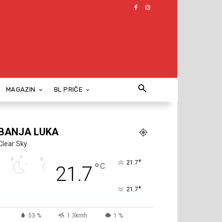
MAGAZIN
BL PRIČE
BANJA LUKA
Clear Sky
°
21.7
°
C
21.7
°
21.7
53 %
1.3kmh
1 %