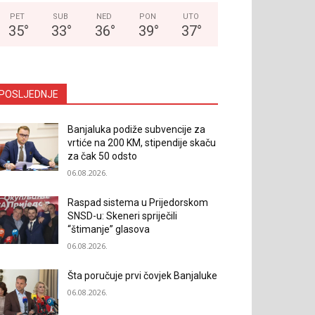
PET
SUB
NED
PON
UTO
35
°
33
°
36
°
39
°
37
°
POSLJEDNJE
Banjaluka podiže subvencije za
vrtiće na 200 KM, stipendije skaču
za čak 50 odsto
06.08.2026.
Raspad sistema u Prijedorskom
SNSD-u: Skeneri spriječili
“štimanje” glasova
06.08.2026.
Šta poručuje prvi čovjek Banjaluke
06.08.2026.