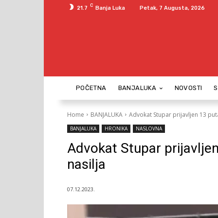
C
21.7
Banja Luka
Petak, 7 Augusta, 2026
POČETNA
BANJALUKA
NOVOSTI
Home
BANJALUKA
Advokat Stupar prijavljen 13 pu
BANJALUKA
HRONIKA
NASLOVNA
Advokat Stupar prijavlje
nasilja
07.12.2023.