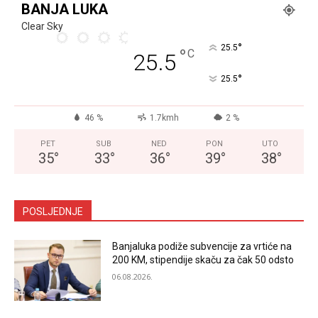
BANJA LUKA
Clear Sky
°
25.5
°
C
25.5
°
25.5
46 %
1.7kmh
2 %
PET
SUB
NED
PON
UTO
35
°
33
°
36
°
39
°
38
°
POSLJEDNJE
Banjaluka podiže subvencije za vrtiće na
200 KM, stipendije skaču za čak 50 odsto
06.08.2026.