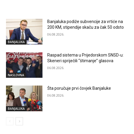
RELATED ARTICLES
Banjaluka podiže subvencije za vrtiće na
200 KM, stipendije skaču za čak 50 odsto
06.08.2026.
BANJALUKA
Raspad sistema u Prijedorskom SNSD-u:
Skeneri spriječili “štimanje” glasova
06.08.2026.
NASLOVNA
Šta poručuje prvi čovjek Banjaluke
06.08.2026.
BANJALUKA