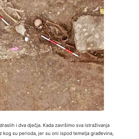
draslih i dva dječja. Kada završimo sva istraživanja
iz ko­g su perioda, jer su oni ispod temelja građevina,