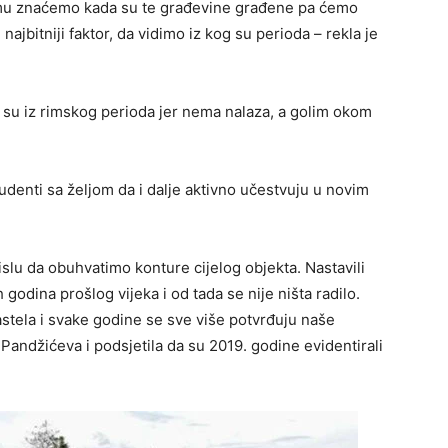
tizmu znaćemo kada su te građevine građene pa ćemo
 najbitniji faktor, da vidimo iz kog su perioda – rekla je
a su iz rimskog perioda jer nema nalaza, a golim okom
udenti sa željom da i dalje aktivno učestvuju u novim
islu da obuhvatimo konture cijelog objekta. Nastavili
godina prošlog vijeka i od tada se nije ništa radilo.
Kastela i svake godine se sve više potvrđuju naše
 Pandžićeva i podsjetila da su 2019. godine evidentirali