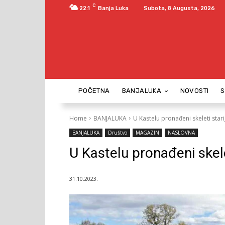
C
22.1
Banja Luka
Subota, 8 Augusta, 2026
POČETNA
BANJALUKA
NOVOSTI
Home
BANJALUKA
U Kastelu pronađeni skeleti stari
BANJALUKA
Društvo
MAGAZIN
NASLOVNA
U Kastelu pronađeni skele
31.10.2023.