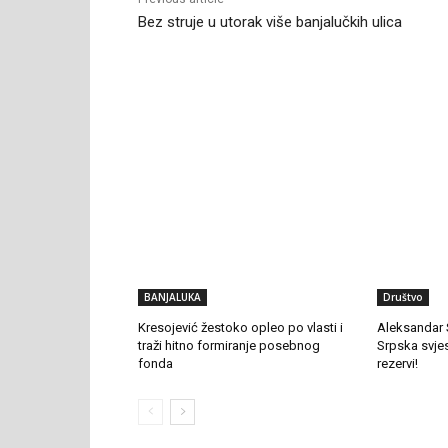
Bez struje u utorak više banjalučkih ulica
RELATED ARTICLES
BANJALUKA
Društvo
Kresojević žestoko opleo po vlasti i
Aleksandar 
traži hitno formiranje posebnog
Srpska svje
fonda
rezervi!