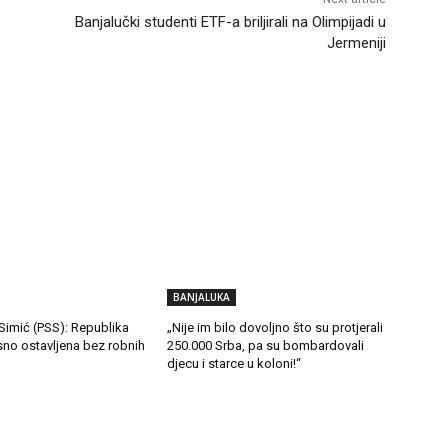
Banjalučki studenti ETF-a briljirali na Olimpijadi u
Jermeniji
BANJALUKA
Simić (PSS): Republika
„Nije im bilo dovoljno što su protjerali
sno ostavljena bez robnih
250.000 Srba, pa su bombardovali
djecu i starce u koloni!“