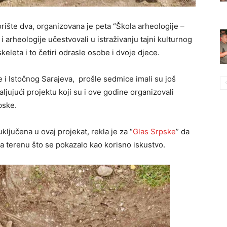
orište dva, organizovana je peta “Škola arheologije –
i arheologije učestvovali u istraživanju tajni kulturnog
eleta i to četiri odrasle osobe i dvoje djece.
e i Istočnog Sarajeva, prošle sedmice imali su još
jujući projektu koji su i ove godine organizovali
pske.
ključena u ovaj projekat, rekla je za “
Glas Srpske
” da
a terenu što se pokazalo kao korisno iskustvo.