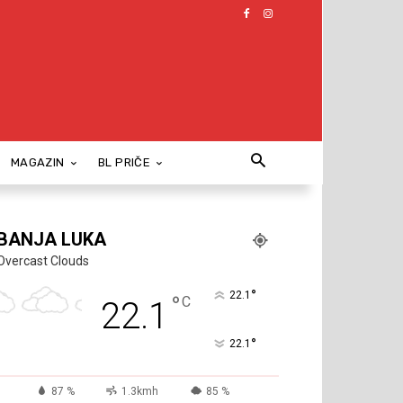
MAGAZIN
BL PRIČE
BANJA LUKA
Overcast Clouds
°
22.1
°
C
22.1
°
22.1
87 %
1.3kmh
85 %