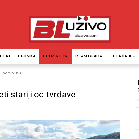
SPORT
HRONIKA
BL UŽIVO TV
RITAM GRADA
DOGAĐAJI
ji od tvrđave
ti stariji od tvrđave