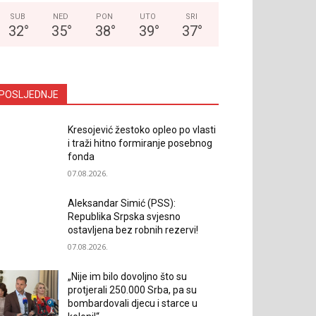
SUB
NED
PON
UTO
SRI
32
°
35
°
38
°
39
°
37
°
POSLJEDNJE
Kresojević žestoko opleo po vlasti
i traži hitno formiranje posebnog
fonda
07.08.2026.
Aleksandar Simić (PSS):
Republika Srpska svjesno
ostavljena bez robnih rezervi!
07.08.2026.
„Nije im bilo dovoljno što su
protjerali 250.000 Srba, pa su
bombardovali djecu i starce u